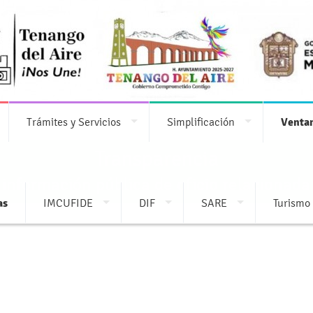
Trámites y Servicios
Simplificación
Ventan
Transparencia
 información pública de oficio relacionada
as
IMCUFIDE
DIF
SARE
Turismo