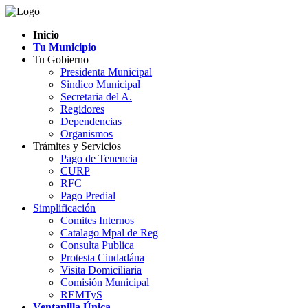
Inicio
Tu Municipio
Tu Gobierno
Presidenta Municipal
Sindico Municipal
Secretaria del A.
Regidores
Dependencias
Organismos
Trámites y Servicios
Pago de Tenencia
CURP
RFC
Pago Predial
Simplificación
Comites Internos
Catalago Mpal de Reg
Consulta Publica
Protesta Ciudadána
Visita Domiciliaria
Comisión Municipal
REMTyS
Ventanilla Única