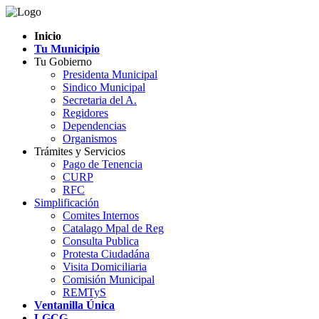
Inicio
Tu Municipio
Tu Gobierno
Presidenta Municipal
Sindico Municipal
Secretaria del A.
Regidores
Dependencias
Organismos
Trámites y Servicios
Pago de Tenencia
CURP
RFC
Simplificación
Comites Internos
Catalago Mpal de Reg
Consulta Publica
Protesta Ciudadána
Visita Domiciliaria
Comisión Municipal
REMTyS
Ventanilla Única
LGCG-