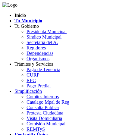
Inicio
Tu Municipio
Tu Gobierno
Presidenta Municipal
Sindico Municipal
Secretaria del A.
Regidores
Dependencias
Organismos
Trámites y Servicios
Pago de Tenencia
CURP
RFC
Pago Predial
Simplificación
Comites Internos
Catalago Mpal de Reg
Consulta Publica
Protesta Ciudadána
Visita Domiciliaria
Comisión Municipal
REMTyS
Ventanilla Única